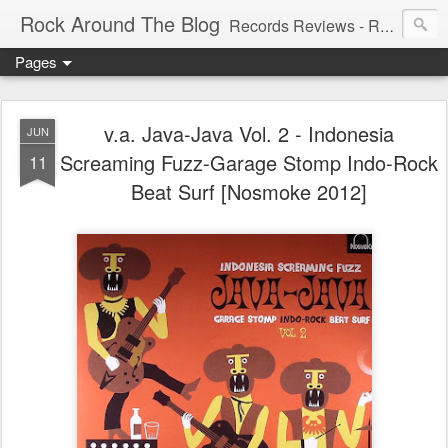
Rock Around The Blog
Records Reviews - Running WILD Since 2006!!! - Spreading the wildest New and 60's, Garage, Punk, Psych, Freakbeat, and many other weird sounds.
Pages
v.a. Java-Java Vol. 2 - Indonesia
JUN
Screaming Fuzz-Garage Stomp Indo-Rock
11
Beat Surf [Nosmoke 2012]