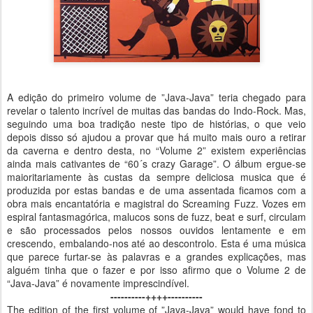
A edição do primeiro volume de ”Java-Java” teria chegado para
revelar o talento incrível de muitas das bandas do Indo-Rock. Mas,
seguindo uma boa tradição neste tipo de histórias, o que veio
depois disso só ajudou a provar que há muito mais ouro a retirar
da caverna e dentro desta, no “Volume 2” existem experiências
ainda mais cativantes de “60´s crazy Garage”. O álbum ergue-se
maioritariamente às custas da sempre deliciosa musica que é
produzida por estas bandas e de uma assentada ficamos com a
obra mais encantatória e magistral do Screaming Fuzz. Vozes em
espiral fantasmagórica, malucos sons de fuzz, beat e surf, circulam
e são processados pelos nossos ouvidos lentamente e em
crescendo, embalando-nos até ao descontrolo. Esta é uma música
que parece furtar-se às palavras e a grandes explicações, mas
alguém tinha que o fazer e por isso afirmo que o Volume 2 de
“Java-Java” é novamente imprescindível.
----------++++----------
The edition of the first volume of ”Java-Java” would have fond to