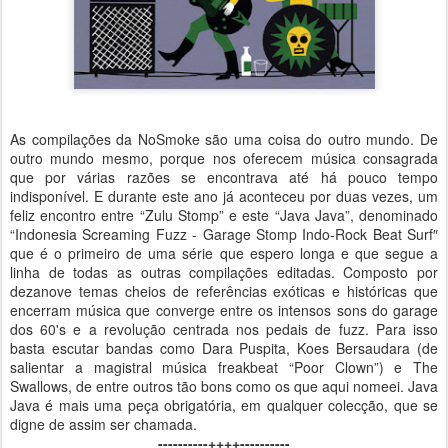
As compilações da NoSmoke são uma coisa do outro mundo. De
outro mundo mesmo, porque nos oferecem música consagrada
que por várias razões se encontrava até há pouco tempo
indisponível. E durante este ano já aconteceu por duas vezes, um
feliz encontro entre “Zulu Stomp” e este “Java Java”, denominado
“Indonesia Screaming Fuzz - Garage Stomp Indo-Rock Beat Surf″
que é o primeiro de uma série que espero longa e que segue a
linha de todas as outras compilações editadas. Composto por
dezanove temas cheios de referências exóticas e históricas que
encerram música que converge entre os intensos sons do garage
dos 60's e a revolução centrada nos pedais de fuzz. Para isso
basta escutar bandas como Dara Puspita, Koes Bersaudara (de
salientar a magistral música freakbeat “Poor Clown”) e The
Swallows, de entre outros tão bons como os que aqui nomeei. Java
Java é mais uma peça obrigatória, em qualquer colecção, que se
digne de assim ser chamada.
----------++++----------