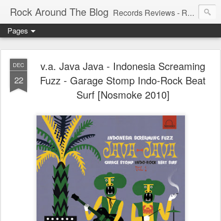
Rock Around The Blog
Records Reviews - Running WILD Since 2006!!! - Spreading the wildest New and 60's, Garage, Punk, Psych, Freakbeat, and many other weird sounds.
Pages
v.a. Java Java - Indonesia Screaming
DEC
Fuzz - Garage Stomp Indo-Rock Beat
22
Surf [Nosmoke 2010]