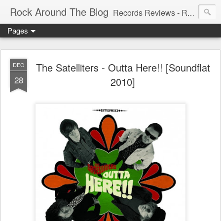
Rock Around The Blog
Records Reviews - Running WILD Since 2006!!! - Spreading the wildest New and 60's, Garage, Punk, Psych, Freakbeat, and many other weird sounds.
Pages
The Satelliters - Outta Here!! [Soundflat
DEC
28
2010]