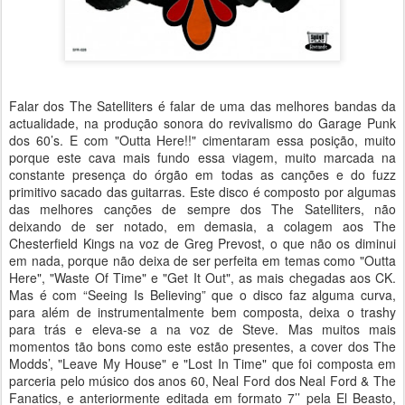
Falar dos The Satelliters é falar de uma das melhores bandas da
actualidade, na produção sonora do revivalismo do Garage Punk
dos 60’s. E com "Outta Here!!" cimentaram essa posição, muito
porque este cava mais fundo essa viagem, muito marcada na
constante presença do órgão em todas as canções e do fuzz
primitivo sacado das guitarras. Este disco é composto por algumas
das melhores canções de sempre dos The Satelliters, não
deixando de ser notado, em demasia, a colagem aos The
Chesterfield Kings na voz de Greg Prevost, o que não os diminui
em nada, porque não deixa de ser perfeita em temas como "Outta
Here", "Waste Of Time" e "Get It Out", as mais chegadas aos CK.
Mas é com “Seeing Is Believing” que o disco faz alguma curva,
para além de instrumentalmente bem composta, deixa o trashy
para trás e eleva-se a na voz de Steve. Mas muitos mais
momentos tão bons como este estão presentes, a cover dos The
Modds’, "Leave My House" e "Lost In Time" que foi composta em
parceria pelo músico dos anos 60, Neal Ford dos Neal Ford & The
Fanatics, e anteriormente editada em formato 7’’ pela El Beasto,