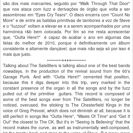
são dos mais marcantes, seguido por "Walk Through That Door"
que nos ataca com fuzz e derivações de órgão que volta a ser
assombroso em "Eyes Cry Tears". O disco encerra com "Count No
More" e de entre as batidas primitivas de tambores a voz de Steve
e o “fuzzout” voltam a elevar-se e a serem acompanhados por uma
harmónica r&b bem colocada. Por fim só me resta acrescentar
que, "Outta Here!!" é capaz de acabar o ano em algumas das
listas do melhor de 2010, porque é definitivamente um álbum
consistente e altamente dançável, que mais não seja só por isso é
mais que justo.
----------++++----------
Talking about The Satelliters is talking about one of the best bands
nowadays, in the production of the revival sound from the 60's
Garage Punk. And with "Outta Here!!" cemented that position,
because this it digs deeper into this trip, very marked in the
constant presence of the organ in all the songs and by the fuzz
pulled out of the primitive guitars. This record is composed of
some of the best songs ever from The Satelliters, no longer be
noticed, overused, the sticking to The Chesterfield Kings in the
voice of Greg Prevost, which does not diminish at all, because it is
still perfect in songs like "Outta Here", "Waste Of Time" and "Get It
Out" the closest to The CK. But it's in "Seeing Is Believing" that the
record makes the curve, as well as instrumentally well-composed,