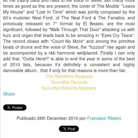
let the trashy back and rises to the voice of Steve. But many more
times as good as this are present, the cover of The Modds' "Leave
My House" and "Lost In Time" which was jointly composed by the
60’s musician Neal Ford, of The Neal Ford & The Fanatics, and
previously released on 7'' format by El Beasto, are the most
significant, followed by "Walk Through That Door" attacking us with
fuzz and organ that leads back to be amazing in "Eyes Cry Tears".
The record closes with "Count No More" and among the primitive
beats of drums and the voice of Steve, the "fuzzout" rise again and
be accompanied by a r&b harmonic wellplaced. Finally I can only
add that, "Outta Here!!" is able to end the year in some of the best
of 2010 lists, because it's definitely a consistent and highly
danceable album, that if only for that reasons is more than fair.
The Satelliters Myspace
Soundflat Records
Soundflat Records Myspace
Share
Publicado
28th December 2010
por
Francisco Ribeiro