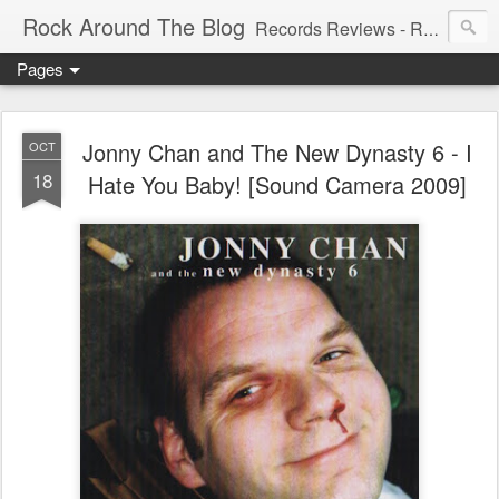
Rock Around The Blog
Records Reviews - Running WILD Since 2006!!! - Spreading the wildest New and 60's, Garage, Punk, Psych, Freakbeat, and many other weird sounds.
Pages
Jonny Chan and The New Dynasty 6 - I
OCT
18
Hate You Baby! [Sound Camera 2009]