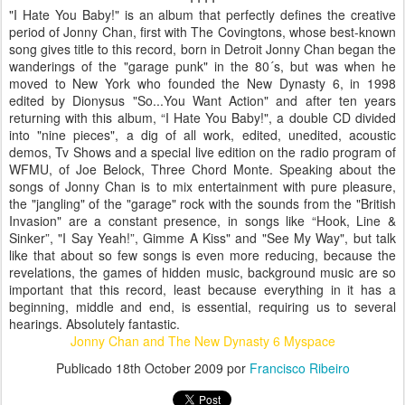
"I Hate You Baby!" is an album that perfectly defines the creative
period of Jonny Chan, first with The Covingtons, whose best-known
song gives title to this record, born in Detroit Jonny Chan began the
wanderings of the "garage punk" in the 80´s, but was when he
moved to New York who founded the New Dynasty 6, in 1998
edited by Dionysus "So...You Want Action" and after ten years
returning with this album, “I Hate You Baby!", a double CD divided
into "nine pieces", a dig of all work, edited, unedited, acoustic
demos, Tv Shows and a special live edition on the radio program of
WFMU, of Joe Belock, Three Chord Monte. Speaking about the
songs of Jonny Chan is to mix entertainment with pure pleasure,
the "jangling" of the "garage" rock with the sounds from the "British
Invasion" are a constant presence, in songs like “Hook, Line &
Sinker”, "I Say Yeah!”, Gimme A Kiss" and "See My Way", but talk
like that about so few songs is even more reducing, because the
revelations, the games of hidden music, background music are so
important that this record, least because everything in it has a
beginning, middle and end, is essential, requiring us to several
hearings. Absolutely fantastic.
Jonny Chan and The New Dynasty 6 Myspace
Publicado
18th October 2009
por
Francisco Ribeiro