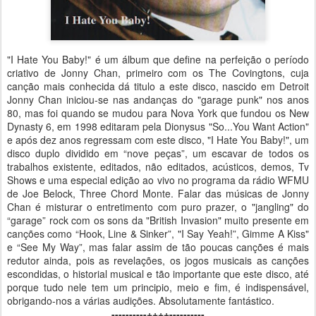
"I Hate You Baby!" é um álbum que define na perfeição o período
criativo de Jonny Chan, primeiro com os The Covingtons, cuja
canção mais conhecida dá titulo a este disco, nascido em Detroit
Jonny Chan iniciou-se nas andanças do "garage punk" nos anos
80, mas foi quando se mudou para Nova York que fundou os New
Dynasty 6, em 1998 editaram pela Dionysus "So...You Want Action"
e após dez anos regressam com este disco, "I Hate You Baby!", um
disco duplo dividido em “nove peças”, um escavar de todos os
trabalhos existente, editados, não editados, acústicos, demos, Tv
Shows e uma especial edição ao vivo no programa da rádio WFMU
de Joe Belock, Three Chord Monte. Falar das músicas de Jonny
Chan é misturar o entretimento com puro prazer, o "jangling" do
“garage” rock com os sons da "British Invasion" muito presente em
canções como “Hook, Line & Sinker”, "I Say Yeah!”, Gimme A Kiss"
e “See My Way”, mas falar assim de tão poucas canções é mais
redutor ainda, pois as revelações, os jogos musicais as canções
escondidas, o historial musical e tão importante que este disco, até
porque tudo nele tem um principio, meio e fim, é indispensável,
obrigando-nos a várias audições. Absolutamente fantástico.
----------++++----------