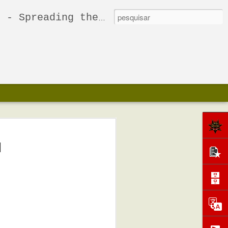
Freakbeat, and many other weird sounds.
ng Clouds / The
s 7'' [Agitated Records
]
feros dos reis do Garage Australiano, de
 You A Whole" dos The Frowning Clouds é