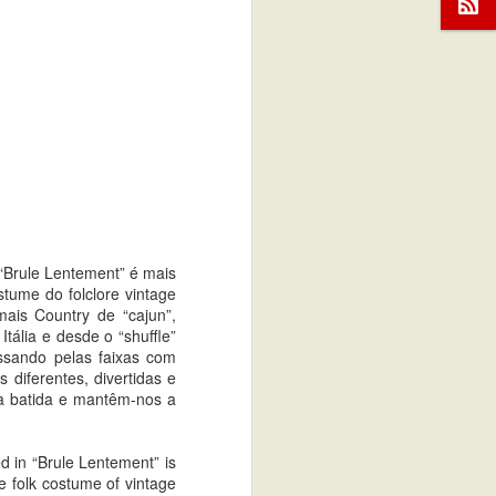
 suave, uma balada melancólica dos 60's,
 The Living Eyes, "Natural Habit" é uma
erno!
o ouvinte uma experiência saudável e
 de lados distintos, todos na mesma
da satisfação dos desejos imortais dos
era!
 “Brule Lentement” é mais
alian, Geelong, Garage Kings.
stume do folclore vintage
ais Country de “cajun”,
tália e desde o “shuffle”
ssando pelas faixas com
 diferentes, divertidas e
 a batida e mantêm-nos a
d in “Brule Lentement” is
e folk costume of vintage