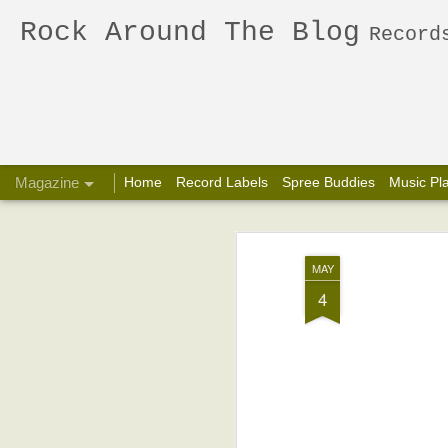
Rock Around The Blog
Records Reviews
Magazine
Home
Record Labels
Spree Buddies
Music Pl
MAY
4