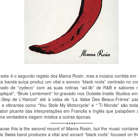
um jangling fuzz folk-rock
enquanto que a música dos
descida do 60' punk ao inf
Ambas as canções, dão a
variada de Garage Rock,
bolacha cósmica, em nome 
vossos ouvidos!
Uma edição em vinil, mortíf
ENG
ois este é o segundo registo dos Mama Rosin, mas a música contida em
Two killer sides from Austr
ta banda suíça produz um vital e sonoro “black roots” centrado no co
nado de “zydeco” com as suas rotinas “ad-lib” de R&B e sabores m
liqué", “Brule Lentement” foi gravado nos Outside Inside Studios em I
-Step de L'Haricot” até à valsa de “La Valse Des Beaux-Frères” pa
s e vibrantes como “You Stole My Motorcycle” e “´Ti Monde” são todas
sabor picante das interpretações em Francês e Inglês que justapõem
uma verdadeira viagem mística a outras épocas.
----------++++-----------
cause this is the second record of Mama Rosin, but the music containe
is Swiss band produces a vital and sonant “black roots” focused on th