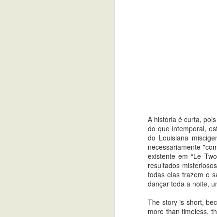
A história é curta, p
do que intemporal, es
do Louisiana miscige
necessariamente "comp
existente em “Le Two
resultados misterioso
todas elas trazem o 
dançar toda a noite, 
The story is short, be
more than timeless, th