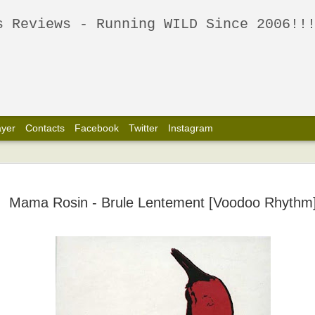
 - Running WILD Since 2006!!! - Spreading the wildest New and 60's, Garage, Punk, Psych, 
ayer
Contacts
Facebook
Twitter
Instagram
The Frowni
FEB
Living Eye
17
Mama Rosin - Brule Lentement [Voodoo Rhythm
2014]
PT
Disco com dois lados mortí
Geelong.
"If You're Half I ll Make