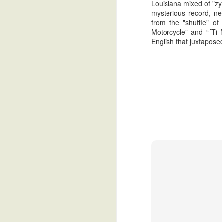
Louisiana mixed of "zyd
mysterious record, ne
from the "shuffle" o
Motorcycle” and “´Ti 
English that juxtaposed
The Frowning Clouds -
FEB
Whereabouts [Saturno
17
Records 2014]
PT
A música só se faz com talento, é
o que sinto quando escuto as
primeiras canções deste álbum. E
são essas mesmas canções,
N
todas, deste segundo álbum dos
Frowning Clouds, que provam
uma das suas maiores
qualidades, a da simplicidade, de
F
onde nascem as melhores coisas.
Wr
"Whereabouts" esta musicalmente
U
todo em uníssono, linhas de baixo
ti
e guitarras de 12 cordas