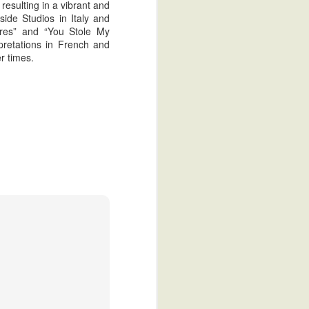
resulting in a vibrant and
ide Studios in Italy and
ères” and “You Stole My
rpretations in French and
r times.
Shady And The Vamp
NOV
+ Les Chevaux
22
Sauvages 7'' [High
Time and Lido Records
2013]
PT
Shady And The Vamp, "The Other
Way" e "Aint Got No Love" são
musicas que encontram o doce do
Garage Punk reverbed e o
ensolarado mid-tempo que eu
muito gosto e de que nunca me
canso. Drogados como eu vão
precisar deste som vivo e que
recorda um importante período da
minha adolescência.