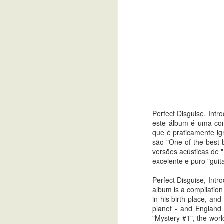
Perfect Disguise, Int
este álbum é uma com
que é praticamente ig
são "One of the best
versões acústicas de 
excelente e puro "guit
Perfect Disguise, Intr
album is a compilation
in his birth-place, an
planet - and England 
"Mystery #1", the worl