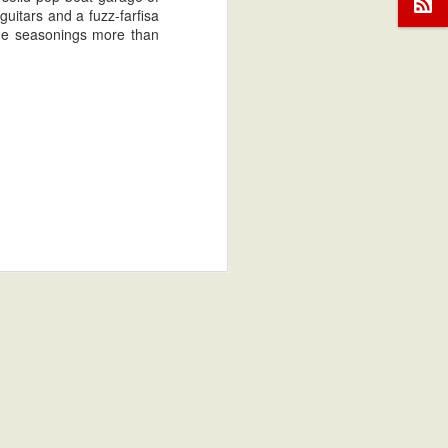
d solid pop-beat-garage of
uitars and a fuzz-farfisa
 the seasonings more than