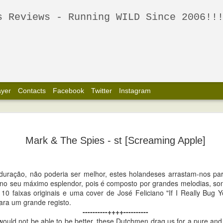
 - Running WILD Since 2006!!! - Spreading the wildest New and 60's, Garage, Punk, Psych, 
ayer
Contacts
Facebook
Twitter
Instagram
louds / The
 [Agitated Records
Mark & The Spies - st [Screaming Apple]
duração, não poderia ser melhor, estes holandeses arrastam-nos pa
no seu máximo esplendor, pois é composto por grandes melodias, son
 reis do Garage Australiano, de
, 10 faixas originais e uma cover de José Feliciano "If I Really Bug
ara um grande registo.
----------++++----------
ole" dos The Frowning Clouds é