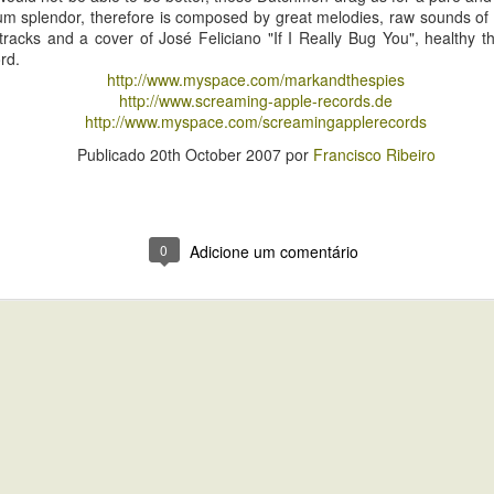
, would not be able to be better, these Dutchmen drag us for a pure an
ma balada melancólica dos 60's,
um splendor, therefore is composed by great melodies, raw sounds of g
ng Eyes, "Natural Habit" é uma
 tracks and a cover of José Feliciano "If I Really Bug You", healthy
ord.
http://www.myspace.com/markandthespies
e uma experiência saudável e
http://www.screaming-apple-records.de
s distintos, todos na mesma
http://www.myspace.com/screamingapplerecords
fação dos desejos imortais dos
Publicado
20th October 2007
por
Francisco Ribeiro
0
Adicione um comentário
elong, Garage Kings.