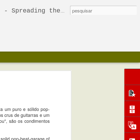
Freakbeat, and many other weird sounds.
ra um puro e sólido pop-
s crus de guitarras e um
 You", são os condimentos